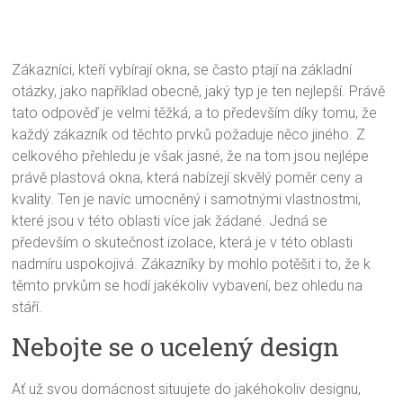
Zákazníci, kteří vybírají okna, se často ptají na základní
otázky, jako například obecně, jaký typ je ten nejlepší. Právě
tato odpověď je velmi těžká, a to především díky tomu, že
každý zákazník od těchto prvků požaduje něco jiného. Z
celkového přehledu je však jasné, že na tom jsou nejlépe
právě
plastová okna
, která nabízejí skvělý poměr ceny a
kvality. Ten je navíc umocněný i samotnými vlastnostmi,
které jsou v této oblasti více jak žádané. Jedná se
především o skutečnost izolace, která je v této oblasti
nadmíru uspokojivá. Zákazníky by mohlo potěšit i to, že k
těmto prvkům se hodí jakékoliv vybavení, bez ohledu na
stáří.
Nebojte se o ucelený design
Ať už svou domácnost situujete do jakéhokoliv designu,