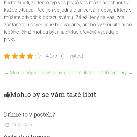
buďte si jisti, že tento typ vás prvků vás může nadchnout v
každé situaci. Přeci jen se jedná o universální design, který si
můžete přivodit k obrazu svému. Záleží tedy na vás, zdali
zůstanete u osvědčené bílé varianty, anebo vyzkoušíte něco
lepšího, čímž mohou být i například dřevěně vypadající
prvky.
4.2/5 - (11 votes)
←
Skvělá půjčka s výhodnými podmínkami
Zábavné hry
→
Mohlo by se vám také líbit
Drhne to v posteli?
29. 3. 2025