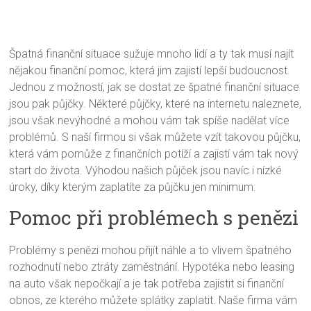
Špatná finanční situace sužuje mnoho lidí a ty tak musí najít
nějakou finanční pomoc, která jim zajistí lepší budoucnost.
Jednou z možností, jak se dostat ze špatné finanční situace
jsou pak půjčky. Některé půjčky, které na internetu naleznete,
jsou však nevýhodné a mohou vám tak spíše nadělat více
problémů. S naší firmou si však můžete vzít takovou půjčku,
která vám pomůže z finančních potíží a zajistí vám tak nový
start do života. Výhodou našich půjček jsou navíc i nízké
úroky, díky kterým zaplatíte za půjčku jen minimum.
Pomoc při problémech s penězi
Problémy s penězi mohou přijít náhle a to vlivem špatného
rozhodnutí nebo ztráty zaměstnání. Hypotéka nebo leasing
na auto však nepočkají a je tak potřeba zajistit si finanční
obnos, ze kterého můžete splátky zaplatit. Naše firma vám