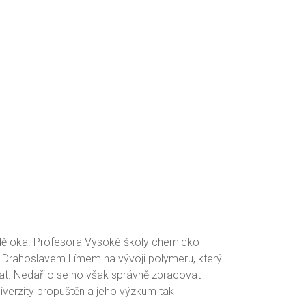
adě oka. Profesora Vysoké školy chemicko-
 Drahoslavem Límem na vývoji polymeru, který
vat. Nedařilo se ho však správně zpracovat
univerzity propuštěn a jeho výzkum tak