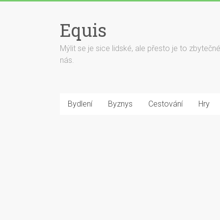
Equis
Mýlit se je sice lidské, ale přesto je to zbyteč
nás.
Bydlení
Byznys
Cestování
Hry