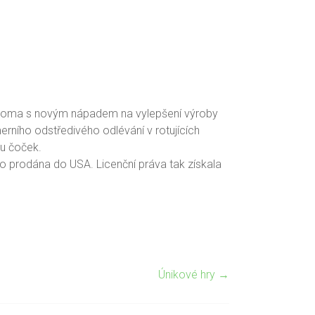
al doma s novým nápadem na vylepšení výroby
ního odstředivého odlévání v rotujících
mu čoček.
o prodána do USA. Licenční práva tak získala
Únikové hry
→