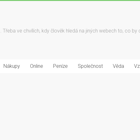
né. Třeba ve chvílích, kdy člověk hledá na jiných webech to, co by 
Nákupy
Online
Peníze
Společnost
Věda
Vz