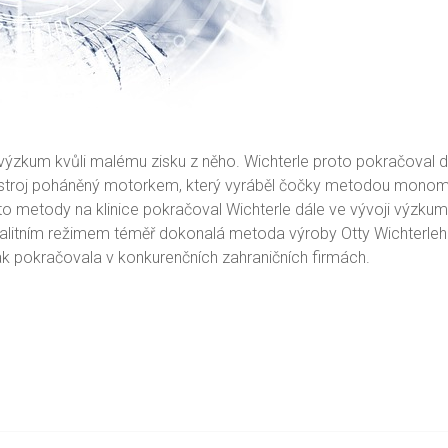
lo výzkum kvůli malému zisku z něho. Wichterle proto pokračov
řístroj poháněný motorkem, který vyráběl čočky metodou monomer
o metody na klinice pokračoval Wichterle dále ve vývoji výzku
otalitním režimem téměř dokonalá metoda výroby Otty Wichterleh
ak pokračovala v konkurenčních zahraničních firmách.