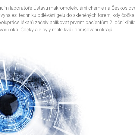
ucím laboratoře Ústavu makromolekulární chemie na Českoslov
nalezl techniku odlévání gelu do skleněných forem, kdy čočka zí
spolupráce lékařů začaly aplikovat prvním pacientům 2. oční klin
varu oka. Čočky ale byly malé kvůli obrušování okrajů.