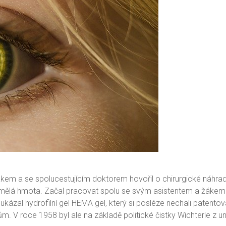
akem a se spolucestujícím doktorem hovořil o chirurgické náhr
umělá hmota. Začal pracovat spolu se svým asistentem a žákem
kázal hydrofilní gel HEMA gel, který si posléze nechali patento
ajům. V roce 1958 byl ale na základě politické čistky Wichterle z 