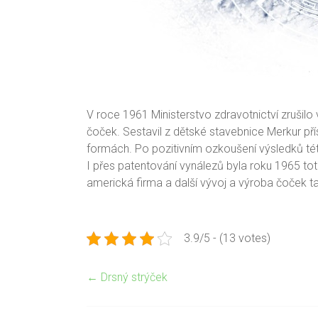
V roce 1961 Ministerstvo zdravotnictví zruši
čoček. Sestavil z dětské stavebnice Merkur p
formách. Po pozitivním ozkoušení výsledků tét
I přes patentování vynálezů byla roku 1965 t
americká firma a další vývoj a výroba čoček t
3.9/5 - (13 votes)
←
Drsný strýček