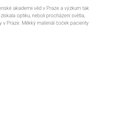
enské akademii věd v Praze a výzkum tak
skala optiku, neboli procházení světla,
iky v Praze. Měkký materiál čoček pacienty