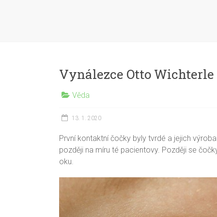
Vynálezce Otto Wichterle 
Věda
13. 1. 2020
První kontaktní čočky byly tvrdé a jejich výro
později na míru té pacientovy. Později se čočky
oku.