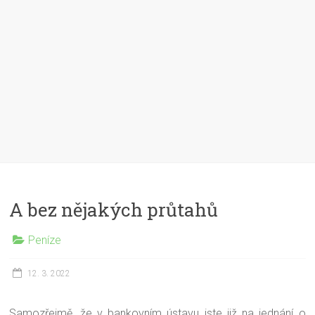
A bez nějakých průtahů
Peníze
12. 3. 2022
Samozřejmě, že v bankovním ústavu jste již na jednání o