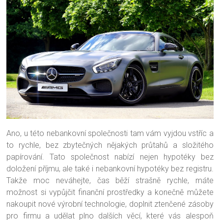
Ano, u této nebankovní společnosti tam vám vyjdou vstříc a
to rychle, bez zbytečných nějakých průtahů a složitého
papírování. Tato společnost nabízí nejen hypotéky bez
doložení příjmu, ale také i nebankovní hypotéky bez registru.
Takže moc neváhejte, čas běží strašně rychle, máte
možnost si vypůjčit finanční prostředky a konečně můžete
nakoupit nové výrobní technologie, doplnit ztenčené zásoby
pro firmu a udělat plno dalších věcí, které vás alespoň