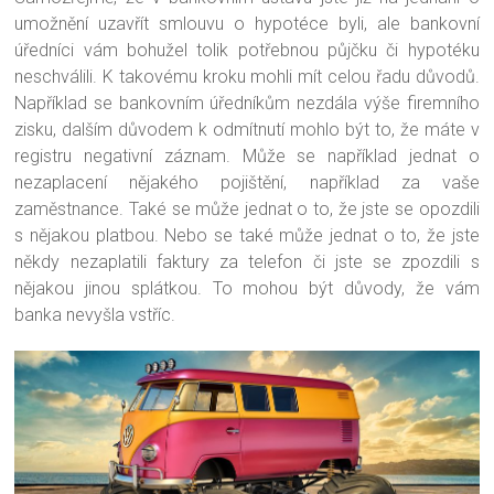
umožnění uzavřít smlouvu o hypotéce byli, ale bankovní
úředníci vám bohužel tolik potřebnou půjčku či hypotéku
neschválili. K takovému kroku mohli mít celou řadu důvodů.
Například se bankovním úředníkům nezdála výše firemního
zisku, dalším důvodem k odmítnutí mohlo být to, že máte v
registru negativní záznam. Může se například jednat o
nezaplacení nějakého pojištění, například za vaše
zaměstnance. Také se může jednat o to, že jste se opozdili
s nějakou platbou. Nebo se také může jednat o to, že jste
někdy nezaplatili faktury za telefon či jste se zpozdili s
nějakou jinou splátkou. To mohou být důvody, že vám
banka nevyšla vstříc.