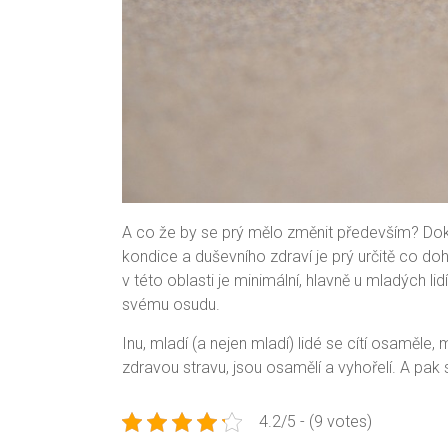
A co že by se prý mělo změnit především? Dokto
kondice a duševního zdraví je prý určitě co 
v této oblasti je minimální, hlavně u mladých l
svému osudu.
Inu, mladí (a nejen mladí) lidé se cítí osaměle,
zdravou stravu, jsou osamělí a vyhořelí. A pak s
4.2/5 - (9 votes)