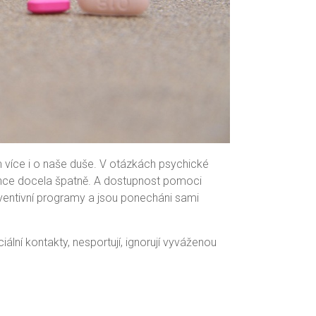
m více i o naše duše. V otázkách psychické
ránce docela špatně. A dostupnost pomoci
reventivní programy a jsou ponecháni sami
ciální kontakty, nesportují, ignorují vyváženou