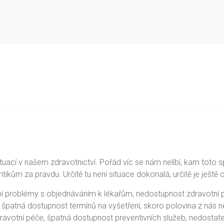
tuací v našem zdravotnictví. Pořád víc se nám nelíbí, kam toto s
ikům za pravdu. Určitě tu není situace dokonalá, určitě je ještě
bí problémy s objednáváním k lékařům, nedostupnost zdravotní péč
 špatná dostupnost termínů na vyšetření, skoro polovina z nás ne
ce zdravotní péče, špatná dostupnost preventivních služeb, nedos