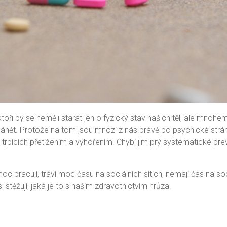
ři by se neměli starat jen o fyzický stav našich těl, ale mnohe
dohánět. Protože na tom jsou mnozí z nás právě po psychické st
idí trpících přetížením a vyhořením. Chybí jim prý systematické p
 moc pracují, tráví moc času na sociálních sítích, nemají čas na so
i stěžují, jaká je to s naším zdravotnictvím hrůza.