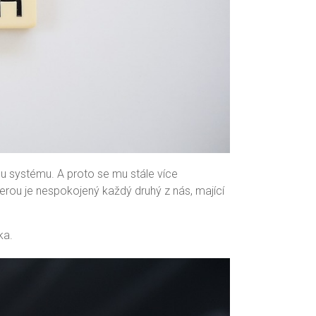
u systému. A proto se mu stále více
erou je nespokojený každý druhý z nás, mající
ka.