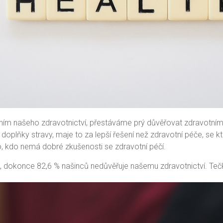
áním našeho zdravotnictví, přestáváme prý důvěřovat zdravotním
plňky stravy, maje to za lepší řešení než zdravotní péče, se kt
, kdo nemá dobré zkušenosti se zdravotní péčí.
ím, dokonce 82,6 % našinců nedůvěřuje našemu zdravotnictví. Teč