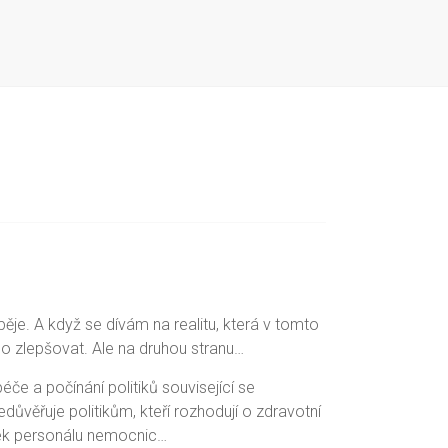
pěje. A když se dívám na realitu, která v tomto
 co zlepšovat. Ale na druhou stranu…
e a počínání politiků související se
důvěřuje politikům, kteří rozhodují o zdravotní
tatek personálu nemocnic…