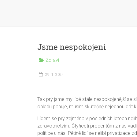
Jsme nespokojení
Zdraví
29. 1. 2024
Tak prý jsme my lidé stále nespokojenější se si
ohledu panuje, musím skutečně nejednou dát krit
Lidem se prý zejména v posledních letech nelí
zdravotnictvím. Čtyřiceti procentům z nás vadí
politice u nás. Pětině lidí se nelíbí privatiza