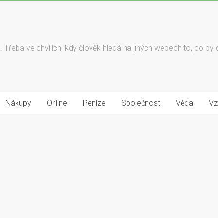
né. Třeba ve chvílích, kdy člověk hledá na jiných webech to, co by 
Nákupy
Online
Peníze
Společnost
Věda
Vz