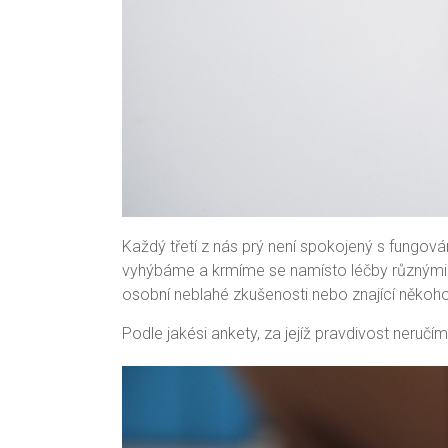
Každý třetí z nás prý není spokojený s fungov
vyhýbáme a krmíme se namísto léčby různými do
osobní neblahé zkušenosti nebo znající někoho
Podle jakési ankety, za jejíž pravdivost neruč