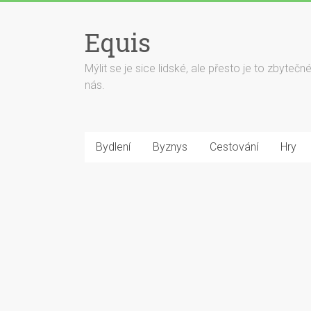
Equis
Mýlit se je sice lidské, ale přesto je to zbyteč
nás.
Bydlení
Byznys
Cestování
Hry