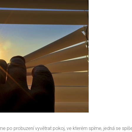
íme po probuzení vyvětrat pokoj, ve kterém spíme, jedná se sp