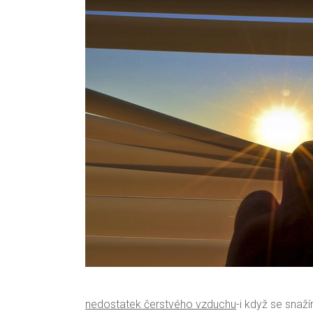
nedostatek čerstvého vzduchu
-i když se snaž