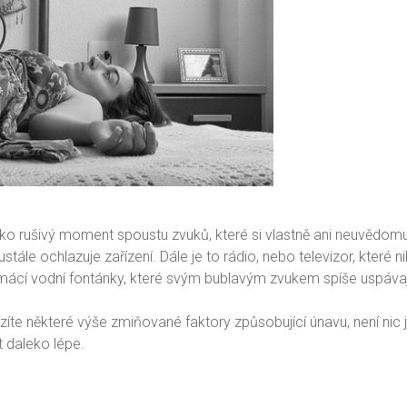
o rušivý moment spoustu zvuků, které si vlastně ani neuvědomu
stále ochlazuje zařízení. Dále je to rádio, nebo televizor, které 
omácí vodní fontánky, které svým bublavým zvukem spíše uspávaj
te některé výše zmiňované faktory způsobující únavu, není nic j
t daleko lépe.