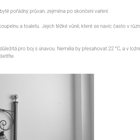
 bytě pořádný průvan, zejména po skončení vaření.
 koupelnu a toaletu. Jejich těžké vůně, které se navíc často v rů
i důležitá pro boj s únavou. Neměla by přesahovat 22 °C, a v ložnic
etříte.