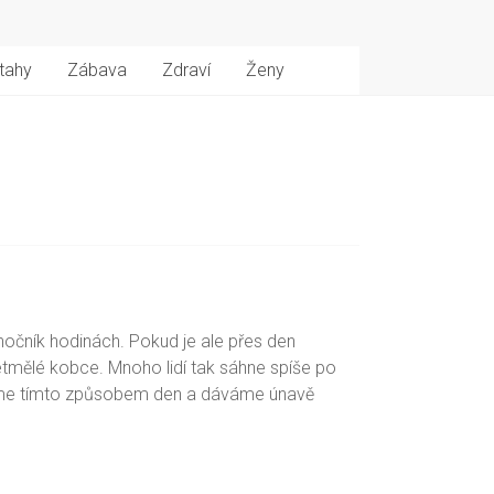
tahy
Zábava
Zdraví
Ženy
nočník hodinách. Pokud je ale přes den
etmělé kobce. Mnoho lidí tak sáhne spíše po
cujeme tímto způsobem den a dáváme únavě