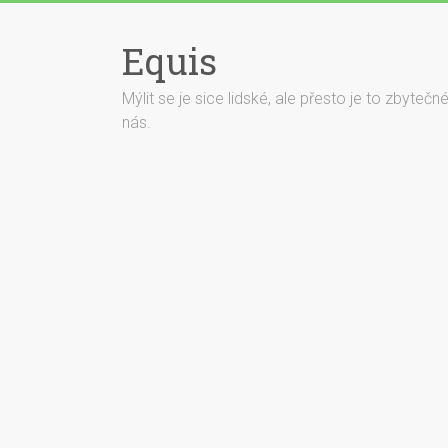
Equis
Mýlit se je sice lidské, ale přesto je to zbyteč
nás.