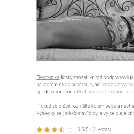
Elektronika
-lidský mozek vnímá podprahově jak
na kterém nikdo nepracuje, ale jehož větrák neu
spadá i monotónní tikot hodin, a dokonce i d
Pokud se právě rozhlížíte kolem sebe a nachází
Výsledky se jistě dostaví brzy, a vy se bude cíti
3.5/5 - (4 votes)