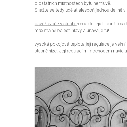
o ostatních místnostech bytu nemluvě.
Snažte se tedy udělat alespoň jednou denně v
osvěžovače vzduchu
-omezte jejich použití na
maximálně bolesti hlavy a
únava
je tu!
vysoká pokojová teplota
-její regulace je velm
stupně níže. Její regulací mimochodem navíc uš