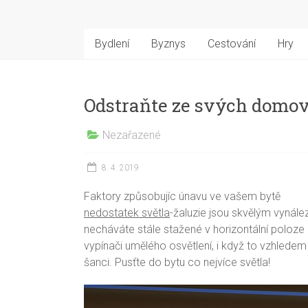
Bydlení
Byznys
Cestování
Hry
Odstraňte ze svých domov
Nezařazené
8. 4. 2019
Faktory způsobujíc únavu ve vašem bytě
nedostatek světla
-žaluzie jsou skvělým vynále
necháváte stále stažené v horizontální poloze
vypínači umělého osvětlení, i když to vzhlede
šanci. Pusťte do bytu co nejvíce světla!